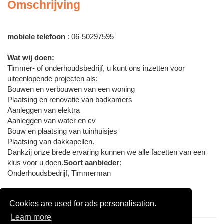
Omschrijving
mobiele telefoon
: 06-50297595
Wat wij doen:
Timmer- of onderhoudsbedrijf, u kunt ons inzetten voor
uiteenlopende projecten als:
Bouwen en verbouwen van een woning
Plaatsing en renovatie van badkamers
Aanleggen van elektra
Aanleggen van water en cv
Bouw en plaatsing van tuinhuisjes
Plaatsing van dakkapellen.
Dankzij onze brede ervaring kunnen we alle facetten van een
klus voor u doen.
Soort aanbieder
:
Onderhoudsbedrijf, Timmerman
Diensten
:
Cookies are used for ads personalisation.
Renovatie, Verbouwen
Learn more