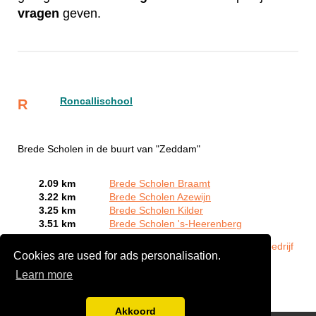
vragen
geven.
Roncallischool
R
Brede Scholen in de buurt van "Zeddam"
2.09 km
Brede Scholen Braamt
3.22 km
Brede Scholen Azewijn
3.25 km
Brede Scholen Kilder
3.51 km
Brede Scholen 's-Heerenberg
Bent of kent u een Brede School in Zeddam?
Meld een bedrijf
Cookies are used for ads personalisation.
gratis aan
Learn more
Akkoord