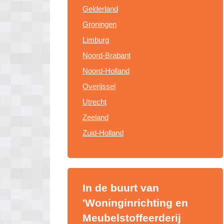
Gelderland
Groningen
Limburg
Noord-Brabant
Noord-Holland
Overijssel
Utrecht
Zeeland
Zuid-Holland
In de buurt van
'Woninginrichting en
Meubelstoffeerderij