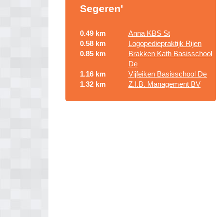
Segeren'
0.49 km
Anna KBS St
0.58 km
Logopediepraktijk Rijen
0.85 km
Brakken Kath Basisschool
De
1.16 km
Vijfeiken Basisschool De
1.32 km
Z.I.B. Management BV