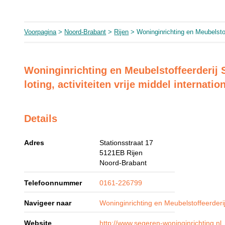
Voorpagina
>
Noord-Brabant
>
Rijen
> Woninginrichting en Meubelsto
Woninginrichting en Meubelstoffeerderij
loting, activiteiten vrije middel internati
Details
Adres
Stationsstraat 17
5121EB
Rijen
Noord-Brabant
Telefoonnummer
0161-226799
Navigeer naar
Woninginrichting en Meubelstoffeerderi
Website
http://www.segeren-woninginrichting.nl