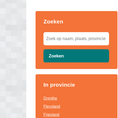
Zoeken
Zoeken
In provincie
Drenthe
Flevoland
Friesland