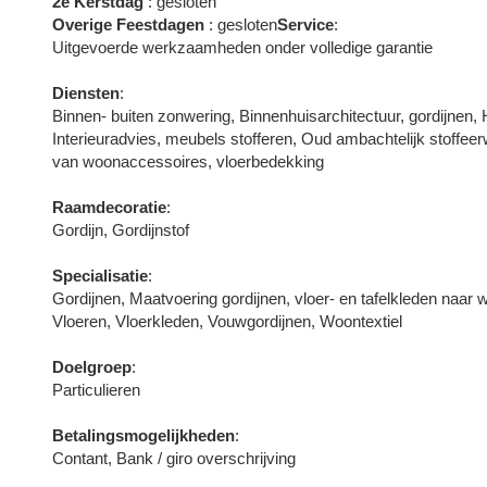
2e Kerstdag
: gesloten
Overige Feestdagen
: gesloten
Service
:
Uitgevoerde werkzaamheden onder volledige garantie
Diensten
:
Binnen- buiten zonwering, Binnenhuisarchitectuur, gordijnen, 
Interieuradvies, meubels stofferen, Oud ambachtelijk stoffe
van woonaccessoires, vloerbedekking
Raamdecoratie
:
Gordijn, Gordijnstof
Specialisatie
:
Gordijnen, Maatvoering gordijnen, vloer- en tafelkleden naar 
Vloeren, Vloerkleden, Vouwgordijnen, Woontextiel
Doelgroep
:
Particulieren
Betalingsmogelijkheden
:
Contant, Bank / giro overschrijving