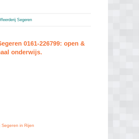
ffeerderij Segeren
 Segeren 0161-226799: open &
onaal onderwijs.
j Segeren in Rijen