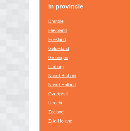
In provincie
Drenthe
Flevoland
Friesland
Gelderland
Groningen
Limburg
Noord-Brabant
Noord-Holland
Overijssel
Utrecht
Zeeland
Zuid-Holland