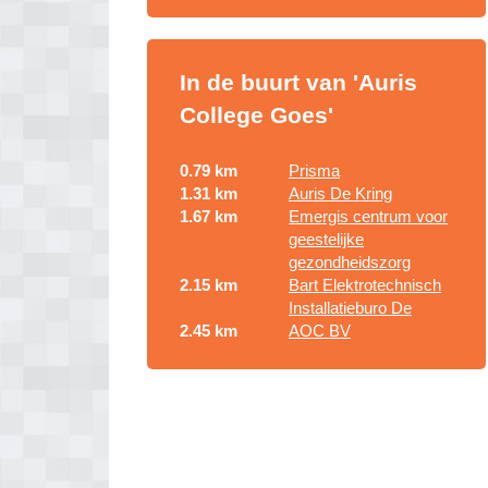
In de buurt van 'Auris
College Goes'
0.79 km
Prisma
1.31 km
Auris De Kring
1.67 km
Emergis centrum voor
geestelijke
gezondheidszorg
2.15 km
Bart Elektrotechnisch
Installatieburo De
2.45 km
AOC BV