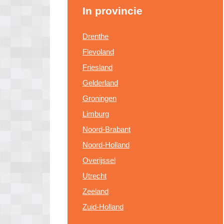
In provincie
Drenthe
Flevoland
Friesland
Gelderland
Groningen
Limburg
Noord-Brabant
Noord-Holland
Overijssel
Utrecht
Zeeland
Zuid-Holland