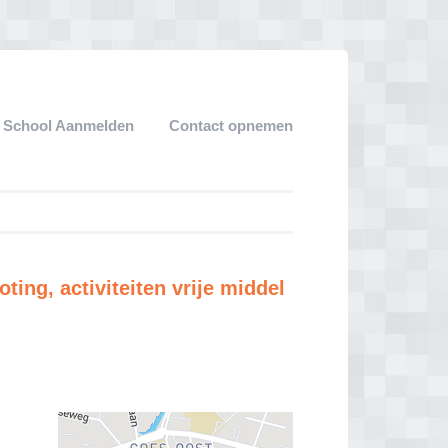
 School Aanmelden
Contact opnemen
ing, activiteiten vrije middel