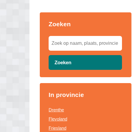
Zoeken
Zoeken
In provincie
Drenthe
Flevoland
Friesland