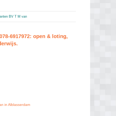
Zanten BV T M van
078-6917972: open & loting,
derwijs.
an in Alblasserdam