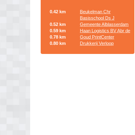
0.42 km
Beukelman Chr
Basisschool Ds J
0.52 km
Gemeente Alblasserdam
0.59 km
Haan Logistics BV Abr de
0.78 km
Goud PrintCenter
0.80 km
Drukkerij Verloop