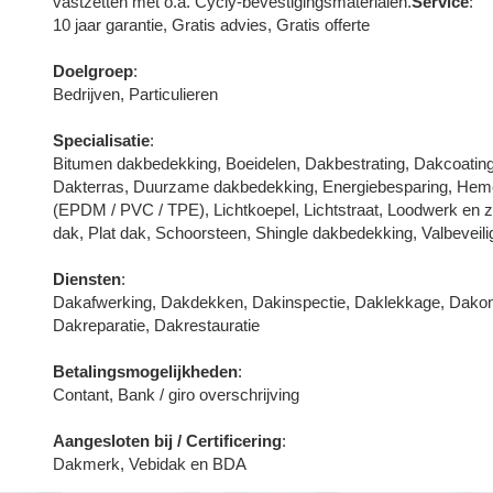
vastzetten met o.a. Cycly-bevestigingsmaterialen.
Service
:
10 jaar garantie, Gratis advies, Gratis offerte
Doelgroep
:
Bedrijven, Particulieren
Specialisatie
:
Bitumen dakbedekking, Boeidelen, Dakbestrating, Dakcoating
Dakterras, Duurzame dakbedekking, Energiebesparing, Hemel
(EPDM / PVC / TPE), Lichtkoepel, Lichtstraat, Loodwerk en
dak, Plat dak, Schoorsteen, Shingle dakbedekking, Valbeveili
Diensten
:
Dakafwerking, Dakdekken, Dakinspectie, Daklekkage, Dakond
Dakreparatie, Dakrestauratie
Betalingsmogelijkheden
:
Contant, Bank / giro overschrijving
Aangesloten bij / Certificering
:
Dakmerk, Vebidak en BDA