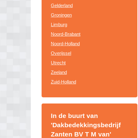
Gelderland
Groningen
Limburg
Noord-Brabant
Noord-Holland
Overijssel
Utrecht
Zeeland
Zuid-Holland
In de buurt van
'Dakbedekkingsbedrijf
Zanten BV T M van'